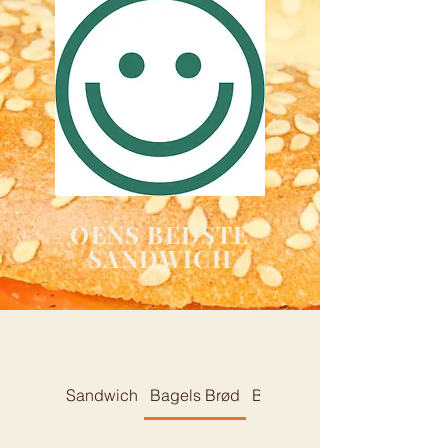
ØENS BEDSTE
SANDWICH
Sandwich
Bagels Brød
Bagel Toast