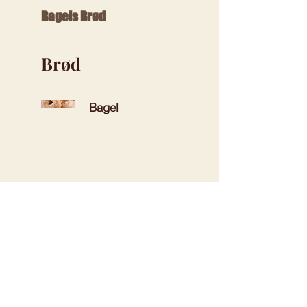
Bagels Brød
Brød
Bagel
Adressen
Lille Torv 10
Rønne 3700
Åbningstider