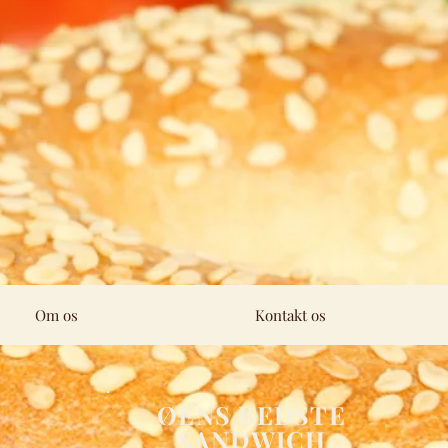
Om os
Kontakt os
ØENS BEDSTE
SANDWICH