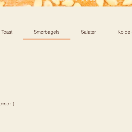
 Toast
Smørbagels
Salater
Kolde 
ese :-)