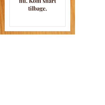
nu. Kom snart
tilbage.
Adressen
Lille Torv 10
Rønne 3700
Åbningstider
Man til Fre:kl 10:00 til 18:00
​​Lør: kl 11:00 - 15:00
KONTAKT OS
5030 8121
bagelexpress10@gmail.com
FOLLOW